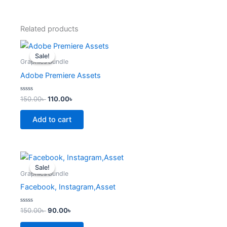
Related products
Original
Current
price
price
Sale!
Sale!
was:
is:
Graphics Bundle
150.00৳ .
110.00৳ .
Adobe Premiere Assets
Rated
150.00
৳
110.00
৳
0
out
of
Add to cart
5
Original
Current
price
price
Sale!
Sale!
was:
is:
Graphics Bundle
150.00৳ .
90.00৳ .
Facebook, Instagram,Asset
Rated
150.00
৳
90.00
৳
0
out