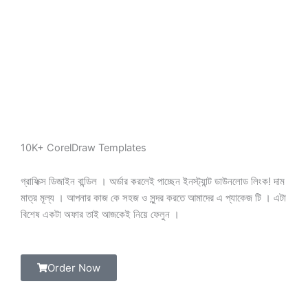
150.00৳ .
100.00৳ .
10K+ CorelDraw Templates
গ্রাফিক্স ডিজাইন বান্ডিল । অর্ডার করলেই পাচ্ছেন ইনস্ট্যান্ট ডাউনলোড লিংক! দাম
মাত্র মূল্য । আপনার কাজ কে সহজ ও সুন্দর করতে আমাদের এ প্যাকেজ টি । এটা
বিশেষ একটা অফার তাই আজকেই নিয়ে ফেলুন ।
Order Now