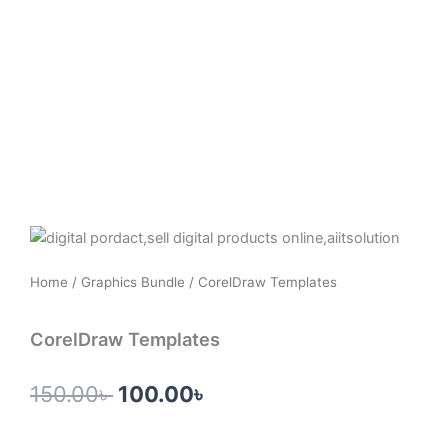
Skip
to
content
Home
/
Graphics Bundle
/ CorelDraw Templates
CorelDraw Templates
Original
Current
150.00
৳
100.00
৳
price
price
was:
is: