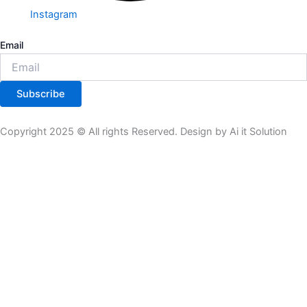
Instagram
Email
Subscribe
Copyright 2025 © All rights Reserved. Design by Ai it Solution
All Product
Theme Plugin
Tools
Subscription
Product List
All Product
Theme Plugin