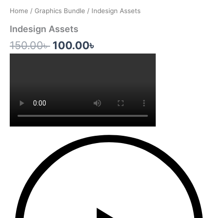
price
price
Home
/
Graphics Bundle
/ Indesign Assets
was:
is:
Indesign Assets
150.00৳ .
100.00৳ .
150.00
৳
100.00
৳