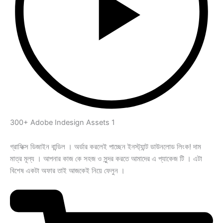
300+ Adobe Indesign Assets 1
গ্রাফিক্স ডিজাইন বান্ডিল । অর্ডার করলেই পাচ্ছেন ইনস্ট্যান্ট ডাউনলোড লিংক! দাম
মাত্র মূল্য । আপনার কাজ কে সহজ ও সুন্দর করতে আমাদের এ প্যাকেজ টি । এটা
বিশেষ একটা অফার তাই আজকেই নিয়ে ফেলুন ।