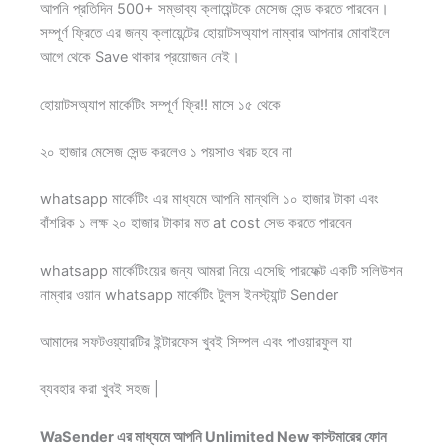
আপনি প্রতিদিন 500+ সম্ভাব্য ক্লায়েন্টকে মেসেজ সেন্ড করতে পারবেন।
সম্পূর্ণ ফ্রিতে এর জন্য ক্লায়েন্টের হোয়াটসঅ্যাপ নাম্বার আপনার মোবাইলে
আগে থেকে Save থাকার প্রয়োজন নেই।
হোয়াটসঅ্যাপ মার্কেটিং সম্পূর্ণ ফ্রি!! মাসে ১৫ থেকে
২০ হাজার মেসেজ সেন্ড করলেও ১ পয়সাও খরচ হবে না
whatsapp মার্কেটিং এর মাধ্যমে আপনি মান্থলি ১০ হাজার টাকা এবং
বাঁশরিক ১ লক্ষ ২০ হাজার টাকার মত at cost সেভ করতে পারবেন
whatsapp মার্কেটিংয়ের জন্য আমরা নিয়ে এসেছি পারফেক্ট একটি সলিউশন
নাম্বার ওয়ান whatsapp মার্কেটিং টুলস ইনস্ট্যান্ট Sender
আমাদের সফটওয়্যারটির ইন্টারফেস খুবই সিম্পল এবং পাওয়ারফুল যা
ব্যবহার করা খুবই সহজ |
WaSender এর মাধ্যমে আপনি Unlimited New কাস্টমারের ফোন