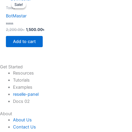
price
price
Sale!
Sale!
was:
is:
Tools
2,200.00৳ .
1,500.00৳ .
BotMastar
Rated
2,200.00
৳
1,500.00
৳
0
out
of
Add to cart
5
Get Started
Resources
Tutorials
Examples
reselle-panel
Docs 02
About
About Us
Contact Us