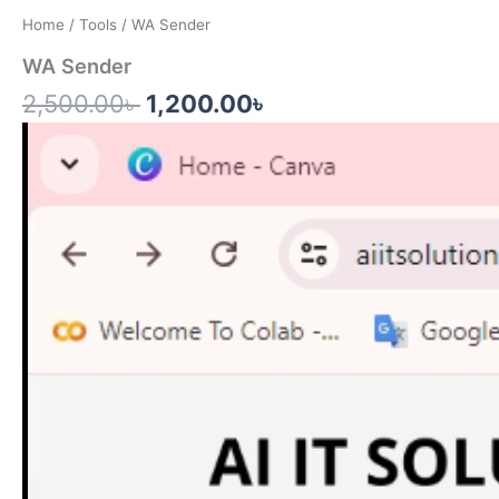
price
price
Home
/
Tools
/ WA Sender
was:
is:
WA Sender
2,500.00৳ .
1,200.00৳ .
2,500.00
৳
1,200.00
৳