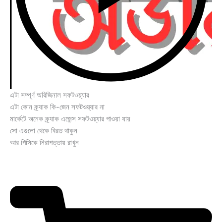
এটা সম্পূর্ণ অরিজিনাল সফটওয়্যার
এটা কোন ক্র্যাক কি-জেন সফটওয়্যার না
মার্কেটে অনেক ক্র্যাক এজেন্স সফটওয়্যার পাওয়া যায়
সো এগুলো থেকে বিরত থাকুন
আর পিসিকে নিরাপত্তায় রাখুন